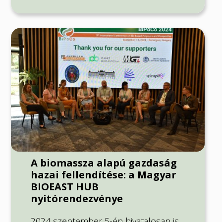
A biomassza alapú gazdaság
hazai fellendítése: a Magyar
BIOEAST HUB
nyitórendezvénye
2024 szeptember 5-én hivatalosan is