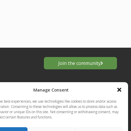
Join the community
Manage Consent
he best experiences, we use technologies like cookies to store and/or access
ation. Consenting to these technologies will allow us to process data such as
avior or unique IDs on this site. Not consenting or withdrawing consent, may
ect certain features and functions.
s