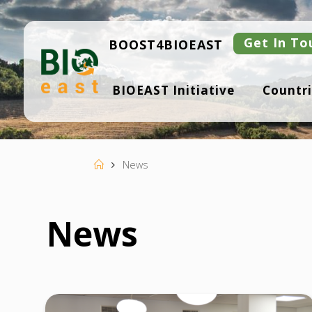
Skip
to
content
Get In To
BOOST4BIOEAST
B
BIOEAST Initiative
Countri
I
O
E
A
S
T
Home
News
News