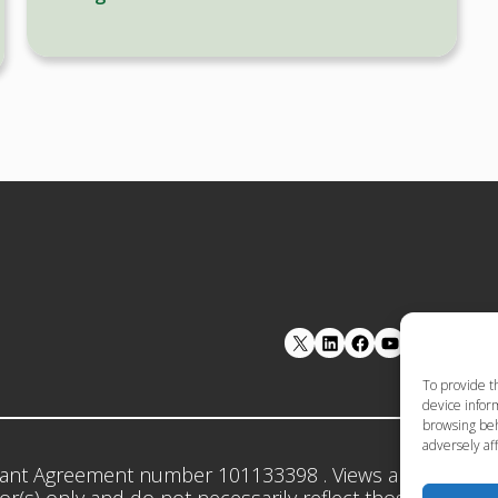
LinkedIn
Facebook
YouTube
To provide t
device inform
browsing beh
adversely aff
ant Agreement number 101133398 . Views and opinion