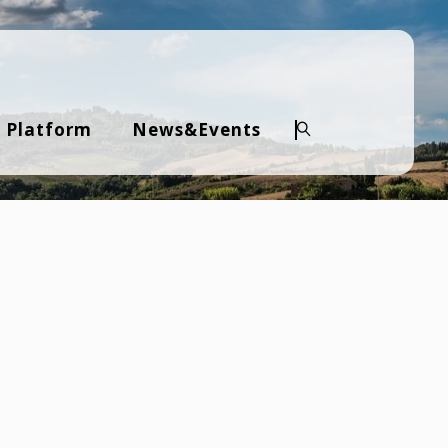
 Platform
News&Events
Search