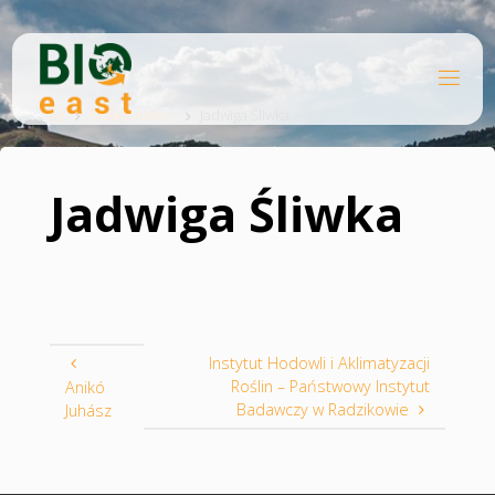
Skip
to
content
B
Home
I
O
Stakeholder
Jadwiga Śliwka
E
A
S
T
Jadwiga Śliwka
Instytut Hodowli i Aklimatyzacji
Roślin – Państwowy Instytut
Anikó
Badawczy w Radzikowie
Juhász